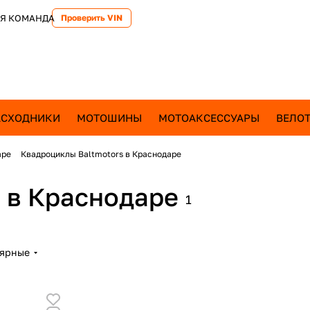
Я КОМАНДА
Проверить VIN
АСХОДНИКИ
МОТОШИНЫ
МОТОАКСЕССУАРЫ
ВЕЛОТ
аре
Квадроциклы Baltmotors в Краснодаре
 в Краснодаре
1
лярные