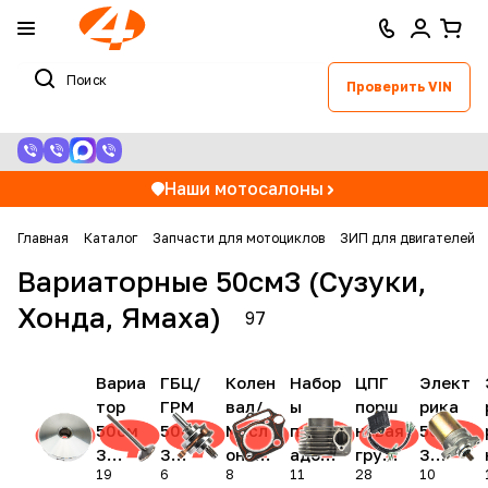
Проверить VIN
Наши мотосалоны
Главная
Каталог
Запчасти для мотоциклов
ЗИП для двигателей
Вариаторные 50см3 (Сузуки,
Хонда, Ямаха)
97
Вариа
ГБЦ/
Колен
Набор
ЦПГ
Элект
тор
ГРМ
вал/
ы
порш
рика
50см
50см
Масл
прокл
невая
50см
3
3
онасо
адок/
групп
3
19
6
8
11
28
10
(Сузу
(Сузу
с
сальн
а
(Сузу